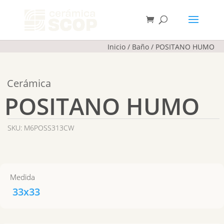
Búsqueda
de
BUSCAR
productos
Inicio
/
Baño
/
POSITANO HUMO
Cerámica
POSITANO HUMO
SKU:
M6POSS313CW
Medida
33x33