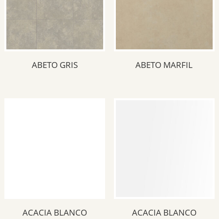
33x45.3
(6)
45.3x45.3
(28)
45.3 x 45.3
(3)
ABETO GRIS
ABETO MARFIL
Color del producto
Azul
(3)
Beige
(11)
Blanco
(9)
Gris
(9)
Mix
(3)
Negro
(8)
Tipología del producto
Rojo
(3)
ACACIA BLANCO
ACACIA BLANCO