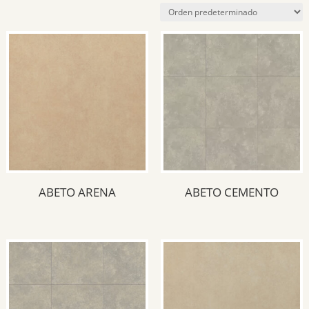
Piso
(51)
Revestimiento
(57)
Piso / Pared
(3)
Acabado del producto
Antideslizante
(3)
Brillante
(22)
ABETO ARENA
ABETO CEMENTO
Mate
(35)
Medida del producto
33x33
(23)