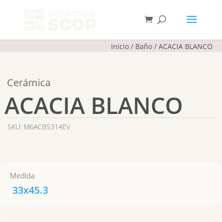
Búsqueda
de
BUSCAR
productos
Inicio
/
Baño
/
ACACIA BLANCO
Cerámica
ACACIA BLANCO
SKU:
M6ACBS314EV
Medida
33x45.3