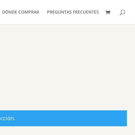
Búsqueda
de
BUSCAR
productos
DÓNDE COMPRAR
PREGUNTAS FRECUENTES
cción.