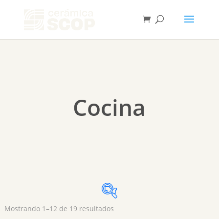
Búsqueda
de
BUSCAR
productos
Cocina
Mostrando 1–12 de 19 resultados
Uso del producto