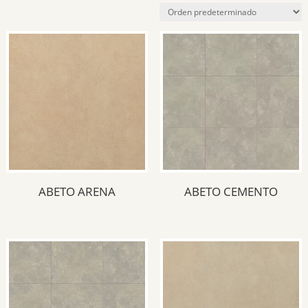
Piso
(16)
Revestimiento
(18)
Piso / Pared
(1)
Acabado del producto
Brillante
(2)
Mate
(17)
ABETO ARENA
ABETO CEMENTO
Medida del producto
33x33
(11)
33x45.3
(2)