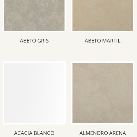
45.3x45.3
(5)
45.3 x 45.3
(1)
Color del producto
ABETO GRIS
ABETO MARFIL
Beige
(4)
Blanco
(5)
Gris
(4)
Negro
(2)
Gris oscuro
(2)
Hueso
(2)
Tipología del producto
Monocolor
(7)
ACACIA BLANCO
ALMENDRO ARENA