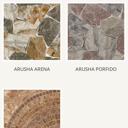
Piso
(3)
Revestimiento
(3)
Acabado del producto
Antideslizante
(3)
ARUSHA ARENA
ARUSHA PORFIDO
Medida del producto
45.3x45.3
(3)
Color del producto
Beige
(1)